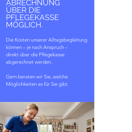
ABRECHNUNG
ÜBER DIE
PFLEGEKASSE
MÖGLICH.
Die Kosten unserer Alltagsbegleitung
können
– je nach Anspruch –
direkt über die Pflegekasse
abgerechnet werden.
Gern beraten wir Sie,
welche
Möglichkeiten
es für Sie gibt.