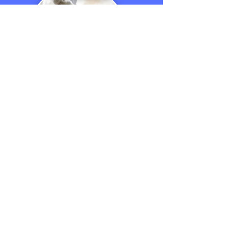
ALLTAGSBE
GLEITUNG
Neu bei All Clean:
Alltagsbegleitung im Landkreis
Schaumburg
Wir unterstützen Sie nicht nur mit
professioneller Gebäudereinigung,