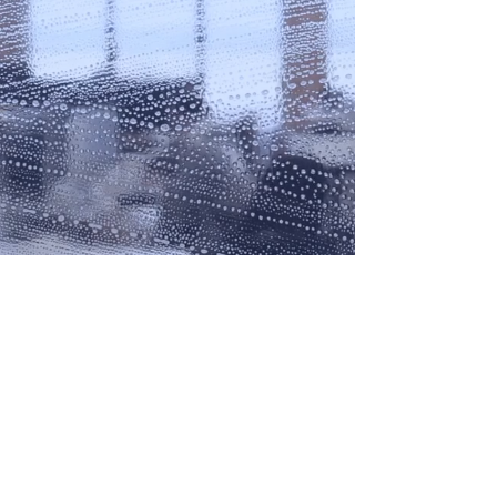
ALLTAGSBEGLEITUNG
NEU bei All Clean:
Alltagsbegleitung –
wir sind für Sie da.
Abrechnung über die
Pflegekasse möglich.